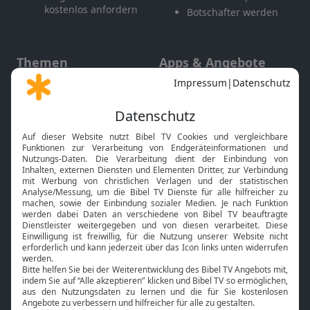
kostenlos anfordern
Botschafter werden
Themen
Apps & Angebote
Gott und Bibel erklärt
Newsletter
Feiertage
Mobile App
Interviews
Kids App
Neuigkeiten
Smart TV
HbbTV
Bibelthek Online-Bibel
Nächster Gottesdienst
Bibel TV
Service
Über uns
Kontakt
Jobs
TV-Empfang