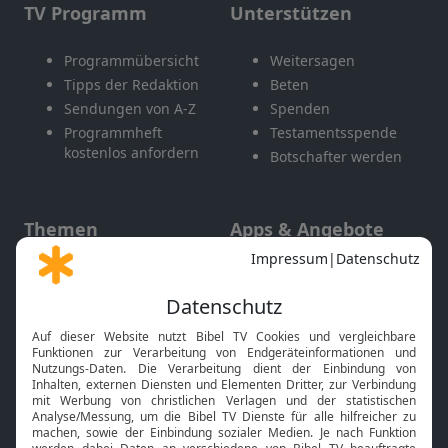
TV Programm
Unterstützen
Programmübersicht
Weitersagen
Tipps der Redaktion
Beten
Sendungen von A-Z
Spenden
Programmheft
Testamentsspende
kostenlos anfordern
Botschafter werden
Themen
Apps & Angebote
Gott und Bibel erklärt
Newsletter
Feiertage
Mobile App
Interviews
Kids App
Neuigkeiten
Smart TV
HbbTV
Bibelthek Online-Bibel
Nächster Gottesdienst