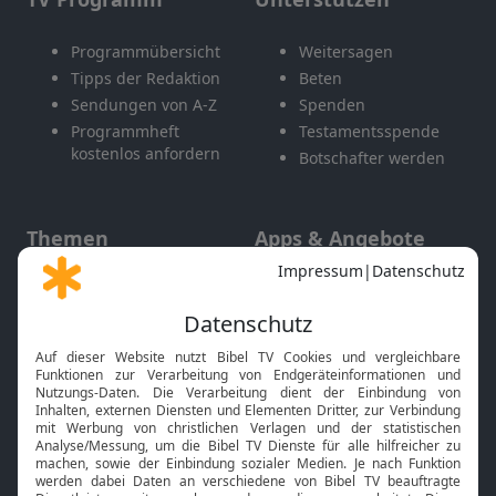
Programmübersicht
Weitersagen
Tipps der Redaktion
Beten
Sendungen von A-Z
Spenden
Programmheft
Testamentsspende
kostenlos anfordern
Botschafter werden
Themen
Apps & Angebote
Gott und Bibel erklärt
Newsletter
Feiertage
Mobile App
Interviews
Kids App
Neuigkeiten
Smart TV
HbbTV
Bibelthek Online-Bibel
Nächster Gottesdienst