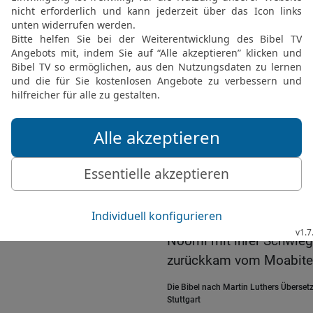
ließ sie ab, ihr zuzureden
19
So gingen die beiden 
kamen. Und als sie nach
die ganze Stadt über sie,
Noomi?
20
Sie aber sprach zu ih
Mara; denn der Allmächtig
21
Voll zog ich aus, abe
heimgebracht. Warum ne
HERR mich gedemütigt ha
angetan hat?
22
Es war aber um die Zei
Noomi mit ihrer Schwiege
zurückkam vom Moabiter
Die Bibel nach Martin Luthers Übersetz
Stuttgart