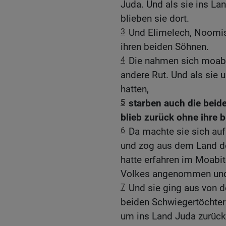
Juda. Und als sie ins L
blieben sie dort.
3
Und Elimelech, Noomis 
ihren beiden Söhnen.
4
Die nahmen sich moabit
andere Rut. Und als sie 
hatten,
5
starben auch die beid
blieb zurück ohne ihre
6
Da machte sie sich auf
und zog aus dem Land de
hatte erfahren im Moabit
Volkes angenommen und 
7
Und sie ging aus von d
beiden Schwiegertöchter 
um ins Land Juda zurück