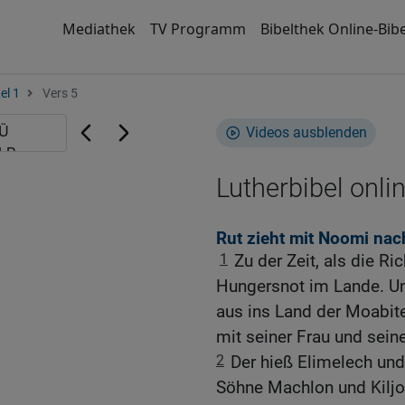
Mediathek
TV Programm
Bibelthek Online-Bibe
el 1
Vers 5
Videos ausblenden
Lutherbibel onli
Rut zieht mit Noomi na
1
Zu der Zeit, als die Ri
Hungersnot im Lande. U
aus ins Land der Moabite
mit seiner Frau und sein
2
Der hieß Elimelech un
Söhne Machlon und Kiljon