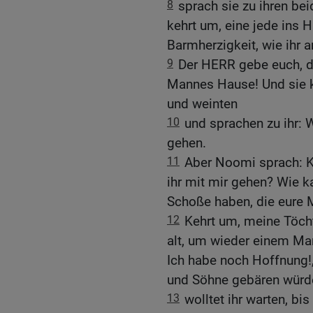
8
sprach sie zu ihren be
kehrt um, eine jede ins 
Barmherzigkeit, wie ihr 
9
Der HERR gebe euch, das
Mannes Hause! Und sie k
und weinten
10
und sprachen zu ihr: 
gehen.
11
Aber Noomi sprach: K
ihr mit mir gehen? Wie 
Schoße haben, die eure
12
Kehrt um, meine Töcht
alt, um wieder einem Ma
Ich habe noch Hoffnung!
und Söhne gebären würd
13
wolltet ihr warten, bi