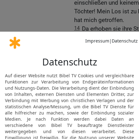
einschließen und keine
Töchter! Mein Los ist zu
hat mich getroffen.
14
Da erhoben sie ihre 
Orpa küsste ihre Schwiege
15
Sie aber sprach: Sieh
ihrem Volk und zu ihrem 
Schwägerin nach.
16
Rut antwortete: Bedrä
und von dir umkehren sol
hingehen; wo du bleibst, 
Volk, und dein Gott ist m
17
Wo du stirbst, da ster
werden. Der HERR tue mir
und dich scheiden.
18
Als sie nun sah, dass 