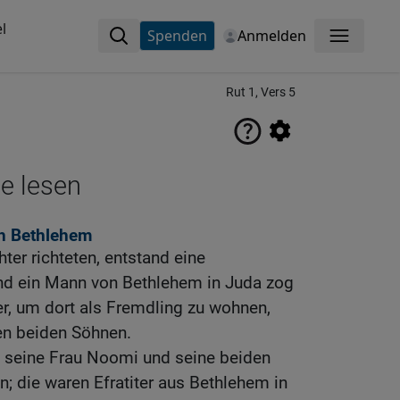
l
Spenden
Anmelden
Menü
Rut 1, Vers 5
ne lesen
ch Bethlehem
chter richteten, entstand eine
nd ein Mann von Bethlehem in Juda zog
r, um dort als Fremdling zu wohnen,
en beiden Söhnen.
d seine Frau Noomi und seine beiden
; die waren Efratiter aus Bethlehem in