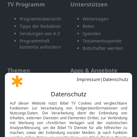
TV Programm
Unterstützen
Programmübersicht
Weitersagen
Tipps der Redaktion
Beten
Sendungen von A-Z
Spenden
Programmheft
Testamentsspende
kostenlos anfordern
Botschafter werden
Themen
Apps & Angebote
Gott und Bibel erklärt
Newsletter
Feiertage
Mobile App
Interviews
Kids App
Neuigkeiten
Smart TV
HbbTV
Bibelthek Online-Bibel
Nächster Gottesdienst