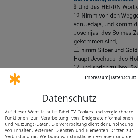
9
Und des HERRN Wort g
10
Nimm von den Weggefü
von Jedaja, und komm d
Joschijas, des Sohnes Ze
gekommen sind,
11
nimm Silber und Gold
Haupt Jeschuas, des Hoh
12
und sprich zu ihm: So
ein Mann, der heißt »Spr
und er wird bauen des 
13
Ja, den Tempel des H
Schmuck tragen und wird
Thron. Auch der Priester
wird Friede sein zwische
14
Und die Kronen solle
Jedaja und Chen, den S