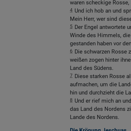
waren scheckige Rosse, 
4
Und ich hob an und spr
Mein Herr, wer sind dies
5
Der Engel antwortete un
Winde des Himmels, die
gestanden haben vor dem
6
Die schwarzen Rosse z
weißen zogen hinter ihne
Land des Südens.
7
Diese starken Rosse al
aufmachen, um die Lande
hin und durchzieht die L
8
Und er rief mich an und
das Land des Nordens zi
Lande des Nordens.
Die Krönung Jeschuas