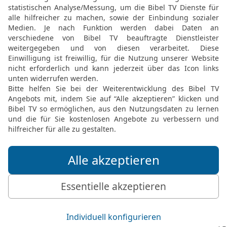
bleiben.
15
Und es werden komme
HERRN bauen werden. Da 
HERR Zebaoth zu euch ge
wenn ihr gehorchen wer
Gottes.
Die Bibel nach Martin Luthers Übersetz
Stuttgart
Möchtest du uns Feedback geben?
Bewertung der Bibelthek