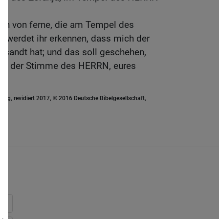
n von ferne, die am Tempel des
werdet ihr erkennen, dass mich der
sandt hat; und das soll geschehen,
det der Stimme des HERRN, eures
ung, revidiert 2017, © 2016 Deutsche Bibelgesellschaft,