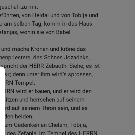
eschah zu mir:
hrten, von Heldai und von Tobija und
u am selben Tag, komm in das Haus
fanjas, wohin sie von Babel
 und mache Kronen und kröne das
enpriesters, des Sohnes Jozadaks,
 spricht der HERR Zebaoth: Siehe, es ist
oss«; denn unter ihm wird’s sprossen,
HERRN Tempel.
ERRN wird er bauen, und er wird den
 sitzen und herrschen auf seinem
 wird auf seinem Thron sein, und es
n den beiden.
n zum Gedenken an Chelem, Tobija,
ohn des Zefanja, im Tempel des HERRN