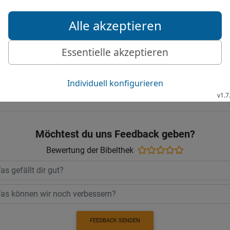
27
Wenn der Gottlose dem 
28
Wer übel nachredet, be
Nachbarschaft wird er g
Die Bibel nach Martin Luthers Übersetz
Stuttgart
Möchtest du uns Feedback geben?
Bewertung der Bibelthek
FEEDBACK SENDEN