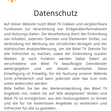
Erkenntnis des Unverstän
19
Erziehung ist für den
und an der rechten Hand
20
Ein Narr lacht überlau
21
Für den Einsichtigen 
und wie Geschmeide am 
22
Ein Narr läuft einfach
scheut sich davor.
23
Ein Narr schaut einfa
Wohlerzogener bleibt dr
24
Es ist ungezogen, an 
wäre das eine große Sc
25
Die Fremden werden da
halten ihre Worte im Za
26
Die Narren tragen ihr
haben ihren Mund im He