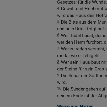
Gesetzes; für die Wunde, 
4
Gewalt und Hochmut we
wird das Haus des Hoffär
5
Die Bitte aus dem Mun
und sein Urteil folgt auf
6
Wer Tadel hasst, der 
wer den Herrn fürchtet, 
7
Wer zu reden versteht, 
merkt, wo er fehlgeht.
8
Wer sein Haus baut mi
der Steine für sein Grab
9
Die Schar der Gottlose
wird.
10
Die Sünder gehen auf
seinem Ende ist der Abgr
Weise und Narren