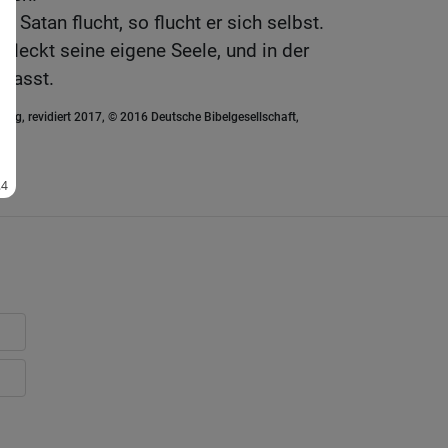
Satan flucht, so flucht er sich selbst.
fleckt seine eigene Seele, und in der
ehasst.
ung, revidiert 2017, © 2016 Deutsche Bibelgesellschaft,