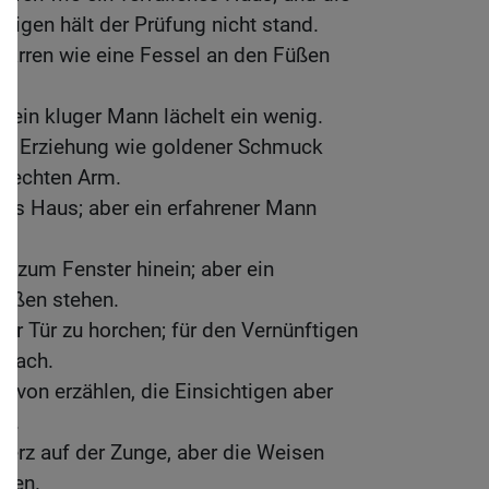
digen hält der Prüfung nicht stand.
 Narren wie eine Fessel an den Füßen
.
t; ein kluger Mann lächelt ein wenig.
ist Erziehung wie goldener Schmuck
rechten Arm.
 ins Haus; aber ein erfahrener Mann
ch zum Fenster hinein; aber ein
außen stehen.
der Tür zu horchen; für den Vernünftigen
hmach.
von erzählen, die Einsichtigen aber
um.
 Herz auf der Zunge, aber die Weisen
rzen.