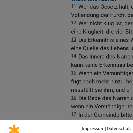
11
Wer das Gesetz hält, 
Vollendung der Furcht de
12
Wer nicht klug ist, der
eine Klugheit, die viel Bit
13
Die Erkenntnis eines 
eine Quelle des Lebens is
14
Das Innere des Narren
kann keine Erkenntnis be
15
Wenn ein Vernünftiger 
fügt noch mehr hinzu; hör
missfällt sie ihm, und er
16
Die Rede des Narren d
wenn ein Verständiger re
17
In der Gemeinde bitte
seine Worte bedenkt ma
18
Weisheit ist für den N