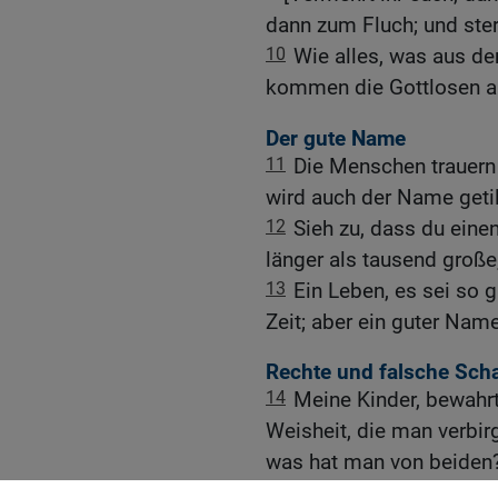
dann zum Fluch; und ster
10
Wie alles, was aus de
kommen die Gottlosen a
Der gute Name
11
Die Menschen trauern 
wird auch der Name getilg
12
Sieh zu, dass du einen
länger als tausend große
13
Ein Leben, es sei so g
Zeit; aber ein guter Name
Rechte und falsche Sc
14
Meine Kinder, bewahrt
Weisheit, die man verbirg
was hat man von beiden
15
Besser ist ein Mensch, 