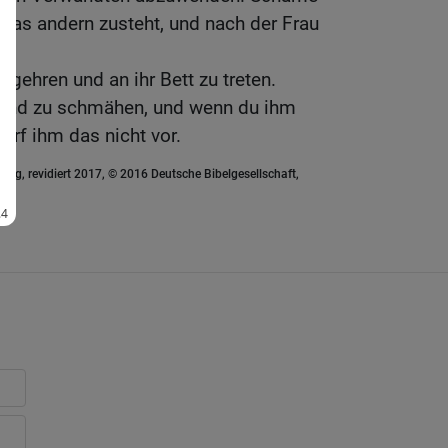
, was andern zusteht, und nach der Frau
gehren und an ihr Bett zu treten.
eund zu schmähen, und wenn du ihm
irf ihm das nicht vor.
ung, revidiert 2017, © 2016 Deutsche Bibelgesellschaft,