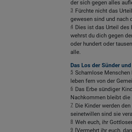
der sich gegen alles aufl
3
Fürchte nicht das Urtei
gewesen sind und nach 
4
Dies ist das Urteil des
wehrst du dich gegen de
oder hundert oder tausen
alle.
Das Los der Sünder und
5
Schamlose Menschen br
leben fern von der Geme
6
Das Erbe sündiger Kind
Nachkommen bleibt die 
7
Die Kinder werden den
seinetwillen sind sie ver
8
Weh euch, ihr Gottlose
9
[Vermehrt ihr euch, da