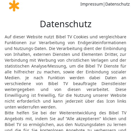
der seine Weisheit verbir
16
So achtet nun auf mei
sich nicht schämen müsst
billigen sollte.
17
Schämt euch der Unzuc
dem Fürsten und Herrn,
18
des Unrechts vor dem
Gemeinde und Volk, das 
Nächsten und Freund, tre
19
vor den Nachbarn, zu 
Wahrheit Gottes und se
den Arm aufzustützen. S
zu nehmen
20
und zu schweigen, we
einer Hetäre zu sehen
21
und den Blick von d