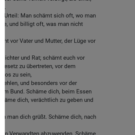
gt.
n Urteil: Man schämt sich oft, wo man
e, und billigt oft, was man nicht
ht vor Vater und Mutter, der Lüge vor
 Richter und Rat; schämt euch vor
Gesetz zu übertreten, vor dem
ulos zu sein,
stehlen, und besonders vor der
inem Bund. Schäme dich, beim Essen
chäme dich, verächtlich zu geben und
nn man dich grüßt. Schäme dich, nach
einen Verwandten abzuwenden. Schäme