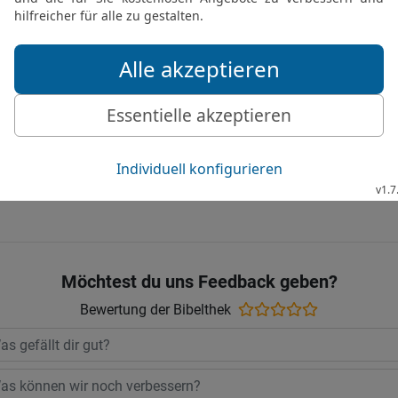
dich, an dich zu bringen
eines andern zu blicken
22
noch seine Magd zu be
Schäme dich, deinen Fr
etwas gegeben hast, so w
Die Bibel nach Martin Luthers Übersetz
Stuttgart
Möchtest du uns Feedback geben?
Bewertung der Bibelthek