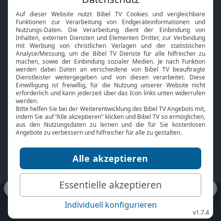
Interviews
Kids App
Neuigkeiten
Smart TV
HbbTV
Bibelthek Online-Bibel
Nächster Gottesdienst
Bibel TV
Service
Über uns
Kontakt
Jobs
TV-Empfang
Presse
FAQ
Mediadaten
bibeltv.de:
Impressum
Datenschutz
Nutzungsbedingungen
Fakten Bibel TV App