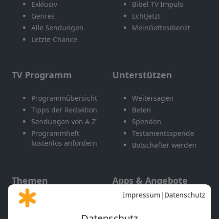
Exklusiv
Bibel TV Impuls
Genres
EchtJetzt
Alle Sendungen
MeinGottesdienst
Letzte Chance
TV Programm
Unterstützen
Programmübersicht
Weitersagen
Tipps der Redaktion
Beten
Sendungen von A-Z
Spenden
Programmheft
Testamentsspende
kostenlos anfordern
Botschafter werden
Themen
Apps & Angebote
Gott und Bibel erklärt
Newsletter
Feiertage
Mobile App