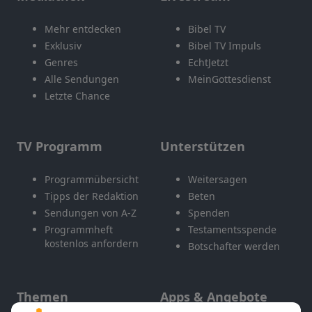
Mehr entdecken
Bibel TV
Exklusiv
Bibel TV Impuls
Genres
EchtJetzt
Alle Sendungen
MeinGottesdienst
Letzte Chance
TV Programm
Unterstützen
Programmübersicht
Weitersagen
Tipps der Redaktion
Beten
Sendungen von A-Z
Spenden
Programmheft
Testamentsspende
kostenlos anfordern
Botschafter werden
Themen
Apps & Angebote