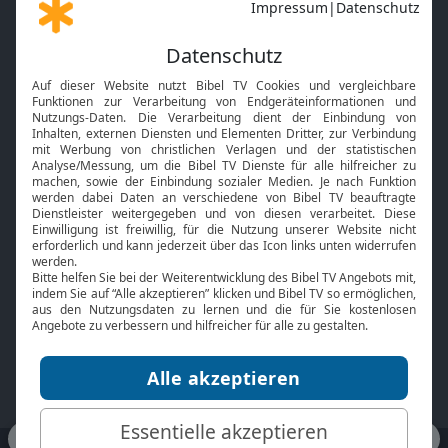
Gott und Bibel erklärt
Newsletter
Feiertage
Mobile App
Interviews
Kids App
Neuigkeiten
Smart TV
HbbTV
Bibelthek Online-Bibel
Nächster Gottesdienst
Bibel TV
Service
Über uns
Kontakt
Jobs
TV-Empfang
Presse
FAQ
Mediadaten