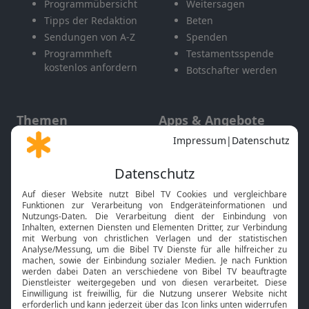
Programmübersicht
Weitersagen
Tipps der Redaktion
Beten
Sendungen von A-Z
Spenden
Programmheft
Testamentsspende
kostenlos anfordern
Botschafter werden
Themen
Apps & Angebote
Gott und Bibel erklärt
Newsletter
Feiertage
Mobile App
Interviews
Kids App
Neuigkeiten
Smart TV
HbbTV
Bibelthek Online-Bibel
Nächster Gottesdienst
Bibel TV
Service