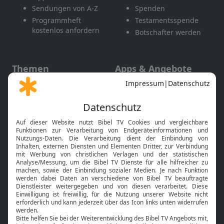
Sendungen von A-Z
Spenden
Programmheft
Testamentsspende
kostenlos anfordern
Botschafter werden
Themen
Apps & Angebote
Gott und Bibel erklärt
Newsletter
Feiertage
Mobile App
Interviews
Kids App
Neuigkeiten
Smart TV
HbbTV
Bibelthek Online-Bibel
Nächster Gottesdienst
Bibel TV
Service