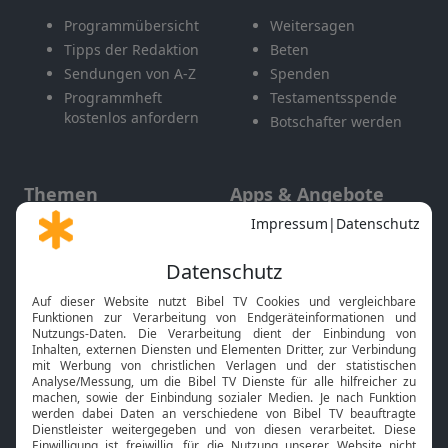
Programmübersicht
Weitersagen
Tipps der Redaktion
Beten
Sendungen von A-Z
Spenden
Programmheft
Testamentsspende
kostenlos anfordern
Botschafter werden
Themen
Apps & Angebote
Gott und Bibel erklärt
Newsletter
Feiertage
Mobile App
Interviews
Kids App
Neuigkeiten
Smart TV
HbbTV
Bibelthek Online-Bibel
Nächster Gottesdienst