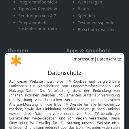
Programmübersicht
Weitersagen
Tipps der Redaktion
Beten
Sendungen von A-Z
Spenden
Programmheft
Testamentsspende
kostenlos anfordern
Botschafter werden
Themen
Apps & Angebote
Gott und Bibel erklärt
Newsletter
Feiertage
Mobile App
Interviews
Kids App
Neuigkeiten
Smart TV
HbbTV
Bibelthek Online-Bibel
Nächster Gottesdienst
Bibel TV
Service