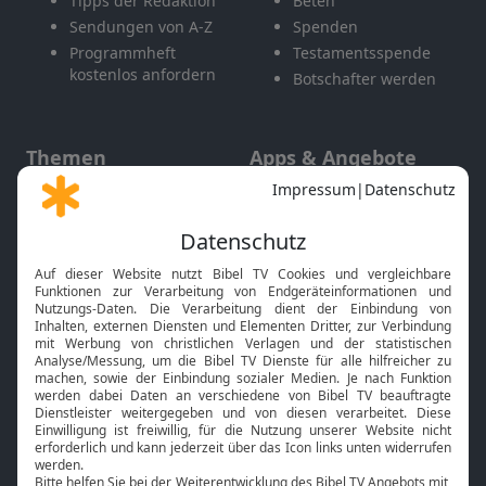
Tipps der Redaktion
Beten
Sendungen von A-Z
Spenden
Programmheft
Testamentsspende
kostenlos anfordern
Botschafter werden
Themen
Apps & Angebote
Gott und Bibel erklärt
Newsletter
Feiertage
Mobile App
Interviews
Kids App
Neuigkeiten
Smart TV
HbbTV
Bibelthek Online-Bibel
Nächster Gottesdienst
Bibel TV
Service