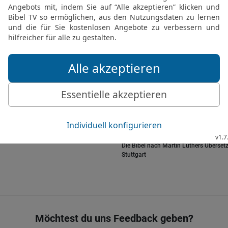
23
Eine böse Frau schafft
Angesicht und Herzeleid.
glücklich macht, lässt s
seine Knie.
24
Die Sünde nahm ihren 
ihretwillen müssen wir al
25
Lass dem Wasser kein
Willen!
26
Will sie dir nicht folg
Die Bibel nach Martin Luthers Übersetz
Stuttgart
Möchtest du uns Feedback geben?