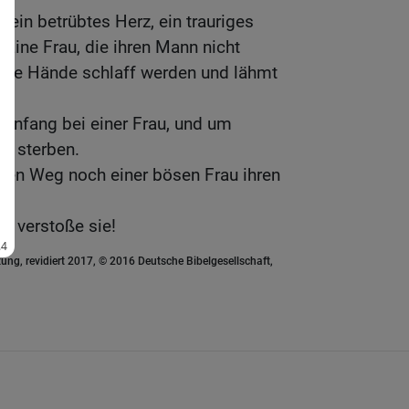
 ein betrübtes Herz, ein trauriges
 Eine Frau, die ihren Mann nicht
eine Hände schlaff werden und lähmt
Anfang bei einer Frau, und um
le sterben.
en Weg noch einer bösen Frau ihren
en, verstoße sie!
ung, revidiert 2017, © 2016 Deutsche Bibelgesellschaft,