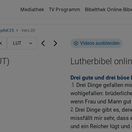
Mediathek
TV Programm
Bibelthek Online-Bibe
pitel 25
Vers 20
Videos ausblenden
UT)
Lutherbibel onli
Drei gute und drei böse
1
Drei Dinge gefallen m
wohlgefallen: brüderlich
wenn Frau und Mann gut
2
Drei Dinge gibt es, den
missfällt mir sehr, dass 
und ein Reicher lügt und 