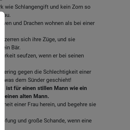
ark wie Schlangengift und kein Zorn so
Frau.
 Löwen und Drachen wohnen als bei einer
rzerren sich ihre Züge, und sie
e ein Bär.
terkeit seufzen, wenn er bei seinen
t gering gegen die Schlechtigkeit einer
as, was dem Sünder geschieht!
u ist für einen stillen Mann wie ein
r einen alten Mann.
önheit einer Frau herein, und begehre sie
himpfung und große Schande, wenn eine