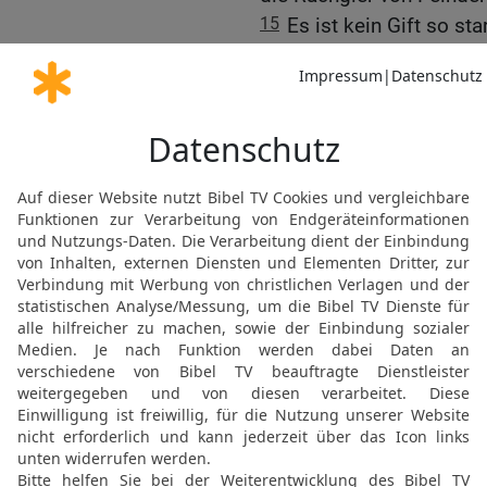
15
Es ist kein Gift so st
bitter wie der Zorn einer 
16
Ich wollte lieber bei
bösen Frau.
17
Wenn sie böse wird, ve
verfinstert ihr Gesicht wi
18
Ihr Mann muss vor Bit
Freunden sitzt.
19
Alle Schlechtigkeit is
Frau; es geschehe ihr d
20
Eine schwatzhafte Fra
sandiger Weg bergauf fü
21
Fall nicht auf die Sch
nicht!
22
Es gibt Streit, Besc
Frau ihren Mann ernährt.