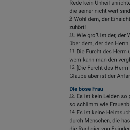
Rede kein Unheil anrichte
die seiner nicht wert sind
9
Wohl dem, der Einsicht
zuhört!
10
Wie groß ist der, der
über dem, der den Herrn 
11
Die Furcht des Herrn üb
wem kann man den vergl
12
[Die Furcht des Herrn 
Glaube aber ist der Anfa
Die böse Frau
13
Es ist kein Leiden so 
so schlimm wie Frauenb
14
Es ist keine Heimsu
durch Menschen, die hass
die Rachgier von Feinden