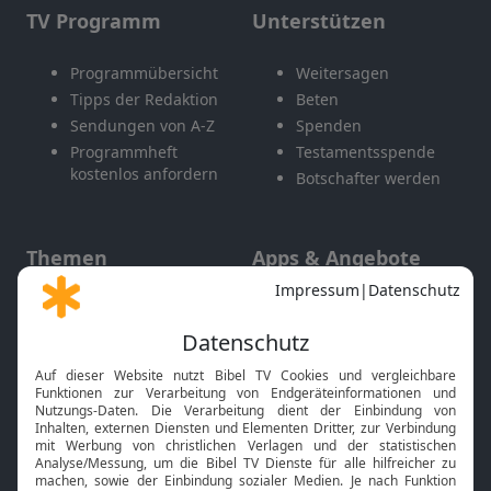
TV Programm
Unterstützen
Programmübersicht
Weitersagen
Tipps der Redaktion
Beten
Sendungen von A-Z
Spenden
Programmheft
Testamentsspende
kostenlos anfordern
Botschafter werden
Themen
Apps & Angebote
Gott und Bibel erklärt
Newsletter
Feiertage
Mobile App
Interviews
Kids App
Neuigkeiten
Smart TV
HbbTV
Bibelthek Online-Bibel
Nächster Gottesdienst