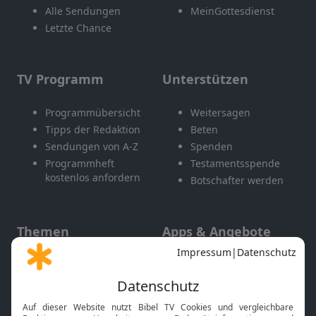
Alle Sendungen
MeinGottesdienst
Letzte Chance
TV Programm
Unterstützen
Programmübersicht
Weitersagen
Tipps der Redaktion
Beten
Sendungen von A-Z
Spenden
Programmheft
Testamentsspende
kostenlos anfordern
Botschafter werden
Themen
Apps & Angebote
Gott und Bibel erklärt
Newsletter
Feiertage
Mobile App
Interviews
Kids App
Neuigkeiten
Smart TV