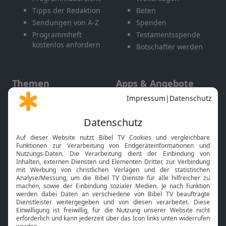
Tipps der Redaktion
Beten
Sendungen von A-Z
Spenden
Programmheft
Testamentsspende
kostenlos anfordern
Botschafter werden
Themen
Apps & Angebote
Gott und Bibel erklärt
Newsletter
Feiertage
Mobile App
Interviews
Kids App
Neuigkeiten
Smart TV
HbbTV
Bibelthek Online-Bibel
Nächster Gottesdienst
Bibel TV
Service