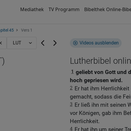
Mediathek
TV Programm
Bibelthek Online-Bibe
pitel 45
Vers 1
Videos ausblenden
T)
Lutherbibel onli
1
geliebt von Gott und
hoch gepriesen wird.
2
Er hat ihm Herrlichkei
gemacht, sodass die Fein
3
Er ließ ihn mit seinen 
vor Königen, gab ihm Bef
Herrlichkeit.
4
Er hat ihn um seiner T