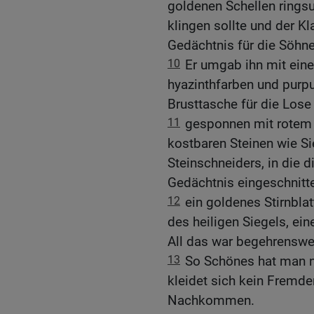
goldenen Schellen ringsu
klingen sollte und der K
Gedächtnis für die Söhne
10
Er umgab ihn mit ein
hyazinthfarben und purpur
Brusttasche für die Lose
11
gesponnen mit rotem G
kostbaren Steinen wie S
Steinschneiders, in die
Gedächtnis eingeschnitt
12
ein goldenes Stirnbl
des heiligen Siegels, ein
All das war begehrenswe
13
So Schönes hat man ni
kleidet sich kein Fremde
Nachkommen.