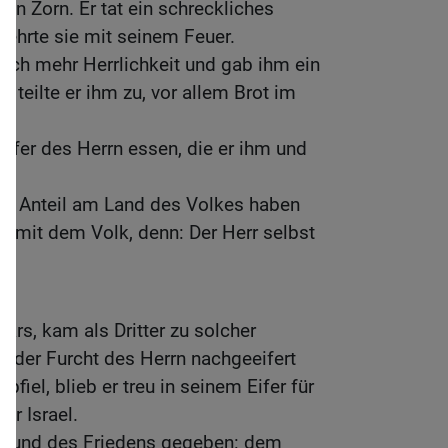
n Zorn. Er tat ein schreckliches
zehrte sie mit seinem Feuer.
noch mehr Herrlichkeit und gab ihm ein
n teilte er ihm zu, vor allem Brot im
pfer des Herrn essen, die er ihm und
b.
en Anteil am Land des Volkes haben
 mit dem Volk, denn: Der Herr selbst
ars, kam als Dritter zu solcher
 in der Furcht des Herrn nachgeeifert
bfiel, blieb er treu in seinem Eifer für
ür Israel.
 Bund des Friedens gegeben: dem