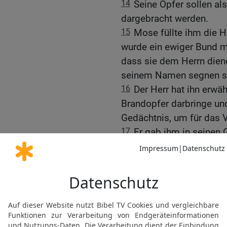
14
Seine Opfer sollen al
dargebracht werden.
15
Mose füllte ihm die H
wurde ein ewiger Bund m
dass sie dem Herrn diene
seinem Namen segnen so
16
Der Herr hat ihn erwä
Brandopfer darbringe u
Gedächtnis, um für das 
17
Er gab ihm in seinen
des Bundes, dass er Jako
mit seinem Gesetz erleuc
18
Es rotteten sich sei
ihn in der Wüste: die Le
Korach in wütendem Zor
19
Aber der Herr sah es, 