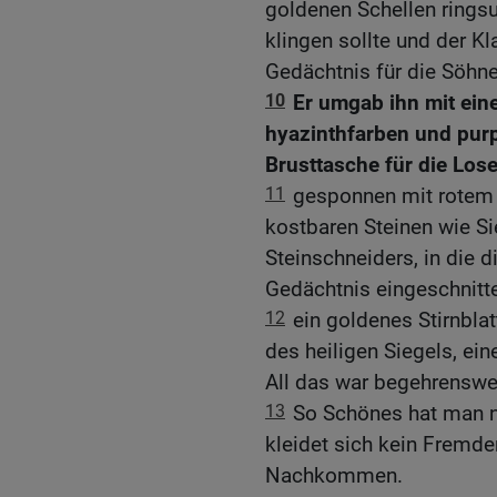
goldenen Schellen ringsu
klingen sollte und der K
Gedächtnis für die Söhne
10
Er umgab ihn mit ein
hyazinthfarben und purpu
Brusttasche für die Los
11
gesponnen mit rotem G
kostbaren Steinen wie S
Steinschneiders, in die
Gedächtnis eingeschnitt
12
ein goldenes Stirnbl
des heiligen Siegels, ein
All das war begehrenswe
13
So Schönes hat man ni
kleidet sich kein Fremde
Nachkommen.