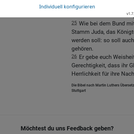
Heiligtum und Gottes Vol
Nachkommen das Hohepri
25
Wie bei dem Bund mit
Stamm Juda, das Königt
werden soll: so soll auc
gehören.
26
Er gebe euch Weisheit 
Gerechtigkeit, dass ihr 
Herrlichkeit für ihre N
Die Bibel nach Martin Luthers Übersetz
Stuttgart
Möchtest du uns Feedback geben?