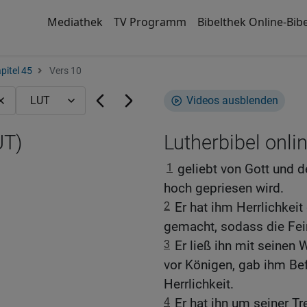
Mediathek
TV Programm
Bibelthek Online-Bibe
pitel 45
Vers 10
Videos ausblenden
UT)
Lutherbibel onli
1
geliebt von Gott und
hoch gepriesen wird.
2
Er hat ihm Herrlichkei
gemacht, sodass die Fein
3
Er ließ ihn mit seinen 
vor Königen, gab ihm Bef
Herrlichkeit.
4
Er hat ihn um seiner T