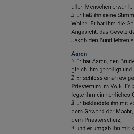
allen Menschen erwählt.
5
Er ließ ihn seine Stimm
Wolke. Er hat ihm die G
Angesicht, das Gesetz d
Jakob den Bund lehren so
Aaron
6
Er hat Aaron, den Bru
gleich ihm geheiligt und 
7
Er schloss einen ewig
Priestertum im Volk. Er 
legte ihm ein herrliche
8
Er bekleidete ihn mit
dem Gewand der Macht, 
dem Priesterschurz;
9
und er umgab ihn mit k