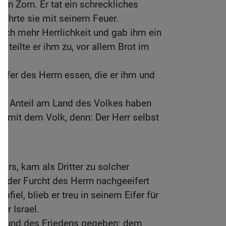
n Zorn. Er tat ein schreckliches
zehrte sie mit seinem Feuer.
noch mehr Herrlichkeit und gab ihm ein
n teilte er ihm zu, vor allem Brot im
pfer des Herrn essen, die er ihm und
b.
en Anteil am Land des Volkes haben
 mit dem Volk, denn: Der Herr selbst
ars, kam als Dritter zu solcher
 in der Furcht des Herrn nachgeeifert
bfiel, blieb er treu in seinem Eifer für
ür Israel.
 Bund des Friedens gegeben: dem