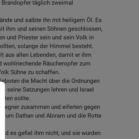
s Brandopfer täglich zweimal
ände und salbte ihn mit heiligem Öl. Es
it ihm und seinen Söhnen geschlossen,
n und Priester sein und sein Volk in
llten, solange der Himmel besteht.
hlt aus allen Lebenden, damit er ihm
nd wohlriechende Räucheropfer zum
Volk Sühne zu schaffen.
 Geboten die Macht über die Ordnungen
b seine Satzungen lehren und Israel
hten sollte.
ne Gegner zusammen und eiferten gegen
ute um Dathan und Abiram und die Rotte
n.
und es gefiel ihm nicht, und sie wurden