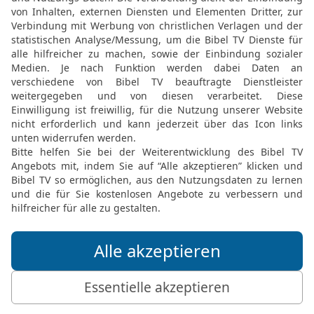
verschlungen im grimmige
Zeichen an ihnen und ver
20
Und er verlieh Aaron 
Erbteil: Die Erstlingsgabe
Überfluss –
21
denn sie werden die O
seinen Nachkommen ga
22
Doch Aaron wird kein
noch ein Erbe gemeinsam
ist dein Teil und Erbe.
Pinhas
23
Pinhas, der Sohn Eleas
Herrlichkeit, weil er ihm
hatte. Denn als das Volk a
Gott und schaffte Sühne f
24
Darum wurde ihm ein