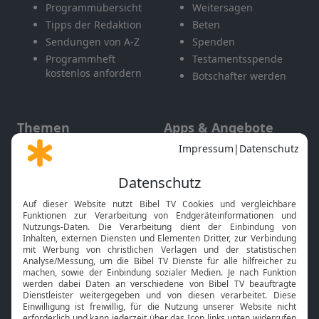
Programmübersicht
Weitersagen
Tipps der Redaktion
Beten
Sendungen von A-Z
Spenden
Programmheft
Testamentsspende
kostenlos anfordern
Botschafter werden
Themen
Apps & Angebote
Gott und Bibel erklärt
Newsletter
Feiertage
Mobile App
Interviews
Kids App
Neuigkeiten
Smart TV
HbbTV
Bibelthek Online-Bibel
Nächster Gottesdienst
Bibel TV
Service