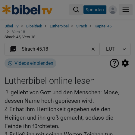
Spenden
Me
Bibel TV
Bibelthek
Lutherbibel
Sirach
Kapitel 45
Vers 18
Sirach 45, Vers 18
Videos einblenden
Lutherbibel online lesen
1
geliebt von Gott und den Menschen: Mose,
dessen Name hoch gepriesen wird.
2
Er hat ihm Herrlichkeit gegeben wie den
Heiligen und ihn groß gemacht, sodass die
Feinde ihn fürchteten.
3
Er ließ ihn mit seinen Worten Zeichen tun,