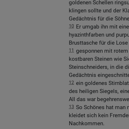
goldenen Schellen ringsu
klingen sollte und der K
Gedächtnis für die Söhne
10
Er umgab ihn mit ein
hyazinthfarben und purpur
Brusttasche für die Lose
11
gesponnen mit rotem G
kostbaren Steinen wie S
Steinschneiders, in die
Gedächtnis eingeschnitt
12
ein goldenes Stirnbl
des heiligen Siegels, ein
All das war begehrenswe
13
So Schönes hat man ni
kleidet sich kein Fremde
Nachkommen.