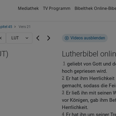
Mediathek
TV Programm
Bibelthek Online-Bibe
pitel 45
Vers 21
Videos ausblenden
UT)
Lutherbibel onli
1
geliebt von Gott und
hoch gepriesen wird.
2
Er hat ihm Herrlichkei
gemacht, sodass die Fein
3
Er ließ ihn mit seinen 
vor Königen, gab ihm Bef
Herrlichkeit.
4
Er hat ihn um seiner T