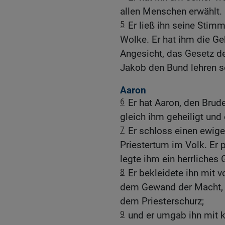
allen Menschen erwählt.
5
Er ließ ihn seine Stimm
Wolke. Er hat ihm die G
Angesicht, das Gesetz d
Jakob den Bund lehren so
Aaron
6
Er hat Aaron, den Bru
gleich ihm geheiligt und 
7
Er schloss einen ewig
Priestertum im Volk. Er 
legte ihm ein herrliche
8
Er bekleidete ihn mit
dem Gewand der Macht, 
dem Priesterschurz;
9
und er umgab ihn mit k