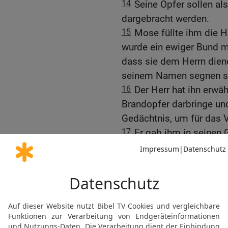
14
Seine Opfer sollen al
dargebracht werden.
15
Mose füllte ihm die H
wurde ein ewiger Bund m
dass sie dem Herrn diene
seinem Namen segnen so
16
Der Herr hat ihn erwä
Brandopfer darbringe u
Gedächtnis, um für das 
17
Er gab ihm in seinen
des Bundes, dass er Jako
mit seinem Gesetz erleuc
18
Es rotteten sich sei
ihn in der Wüste: die Le
Korach in wütendem Zor
19
Aber der Herr sah es, 