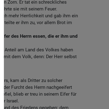
n Zorn. Er tat ein schreckliches
zehrte sie mit seinem Feuer.
noch mehr Herrlichkeit und gab ihm ein
n teilte er ihm zu, vor allem Brot im
Opfer des Herrn essen, die er ihm und
b.
en Anteil am Land des Volkes haben
 mit dem Volk, denn: Der Herr selbst
ars, kam als Dritter zu solcher
 in der Furcht des Herrn nachgeeifert
bfiel, blieb er treu in seinem Eifer für
ür Israel.
 Bund des Friedens gegeben: dem