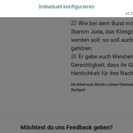
Heiligtum und Gottes Vol
Nachkommen das Hohepri
25
Wie bei dem Bund mit
Stamm Juda, das Königt
werden soll: so soll auc
gehören.
26
Er gebe euch Weisheit 
Gerechtigkeit, dass ihr 
Herrlichkeit für ihre N
Die Bibel nach Martin Luthers Übersetz
Stuttgart
Möchtest du uns Feedback geben?