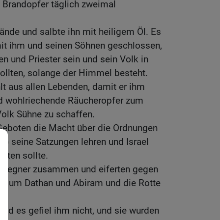
s Brandopfer täglich zweimal
ände und salbte ihn mit heiligem Öl. Es
it ihm und seinen Söhnen geschlossen,
n und Priester sein und sein Volk in
llten, solange der Himmel besteht.
hlt aus allen Lebenden, damit er ihm
nd wohlriechende Räucheropfer zum
Volk Sühne zu schaffen.
 Geboten die Macht über die Ordnungen
b seine Satzungen lehren und Israel
hten sollte.
ne Gegner zusammen und eiferten gegen
ute um Dathan und Abiram und die Rotte
n.
und es gefiel ihm nicht, und sie wurden