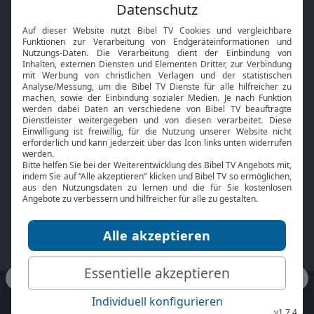
Feiertage
Mobile App
Interviews
Kids App
Neuigkeiten
Smart TV
HbbTV
Bibelthek Online-Bibel
Nächster Gottesdienst
Bibel TV
Service
Über uns
Kontakt
Jobs
TV-Empfang
Presse
FAQ
Mediadaten
bibeltv.de:
Impressum
Datenschutz
Nutzungsbedingungen
Fakten Bibel TV App