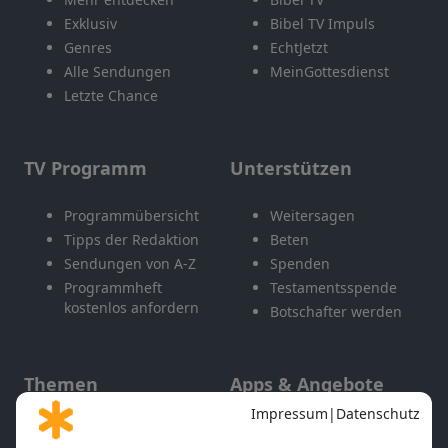
Exklusiv
Bibel TV Impuls
Genres
EchtJetzt
Alle Sendungen
MeinGottesdienst
Letzte Chance
TV Programm
Unterstützen
Programmübersicht
Weitersagen
Tipps der Redaktion
Beten
Sendungen von A-Z
Spenden
Programmheft
Testamentsspende
kostenlos anfordern
Botschafter werden
Themen
Apps & Angebote
Gott und Bibel erklärt
Newsletter