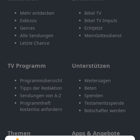
Mehr entdecken
Bibel TV
Exklusiv
Bibel TV Impuls
Genres
EchtJetzt
Alle Sendungen
MeinGottesdienst
Letzte Chance
TV Programm
Unterstützen
Programmübersicht
Weitersagen
Tipps der Redaktion
Beten
Sendungen von A-Z
Spenden
Programmheft
Testamentsspende
kostenlos anfordern
Botschafter werden
Themen
Apps & Angebote