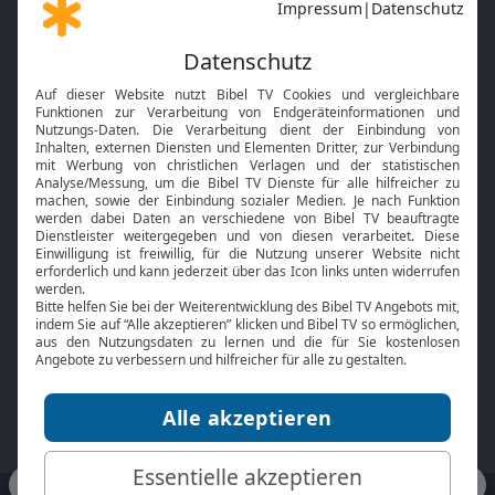
Gott und Bibel erklärt
Newsletter
Feiertage
Mobile App
Interviews
Kids App
Neuigkeiten
Smart TV
HbbTV
Bibelthek Online-Bibel
Nächster Gottesdienst
Bibel TV
Service
Über uns
Kontakt
Jobs
TV-Empfang
Presse
FAQ
Mediadaten