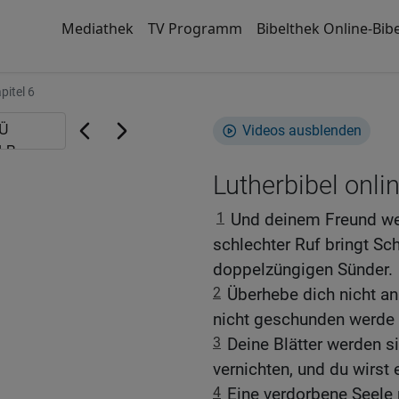
Mediathek
TV Programm
Bibelthek Online-Bibe
pitel 6
Videos ausblenden
Lutherbibel onli
1
Und deinem Freund wer
schlechter Ruf bringt S
doppelzüngigen Sünder.
2
Überhebe dich nicht a
nicht geschunden werde w
3
Deine Blätter werden s
vernichten, und du wirst
4
Eine verdorbene Seele 