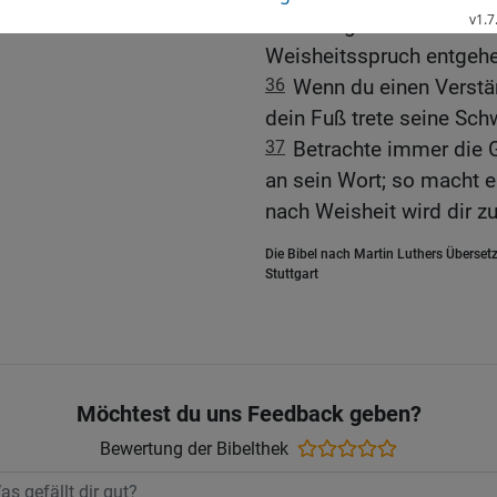
35
Höre gern von Gottes 
Weisheitsspruch entgehe
36
Wenn du einen Verstän
dein Fuß trete seine Sch
37
Betrachte immer die G
an sein Wort; so macht e
nach Weisheit wird dir zut
Die Bibel nach Martin Luthers Übersetz
Stuttgart
Möchtest du uns Feedback geben?
Bewertung der Bibelthek