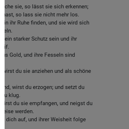
uche sie, so lässt sie sich erkennen;
 hast, so lass sie nicht mehr los.
 in ihr Ruhe finden, und sie wird sich
ndeln.
r ein starker Schutz sein und ihr
eif.
aus Gold, und ihre Fesseln sind
 wirst du sie anziehen und als schöne
Kind, wirst du erzogen; und setzt du
 du klug.
 wirst du sie empfangen, und neigst du
 weise werden.
te dich auf, und ihrer Weisheit folge