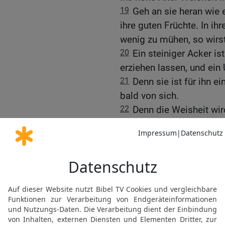
19
Geh an sie heran wie e
ihre guten Früchte. In ih
wenig zu mühen, so wirst
20
Ein steiniger Acker ist
erziehen lassen, und ein 
21
Denn sie ist für ihn ei
bald von sich.
22
Denn die Weisheit wir
offenbart sich nur wenig
23
Höre, mein Kind, nim
Rat nicht zurück.
24
Leg deine Füße in ihre
25
Beuge deine Schultern
nicht gegen ihre Bande.
26
Von ganzer Seele wend
Wegen mit all deiner Kraf