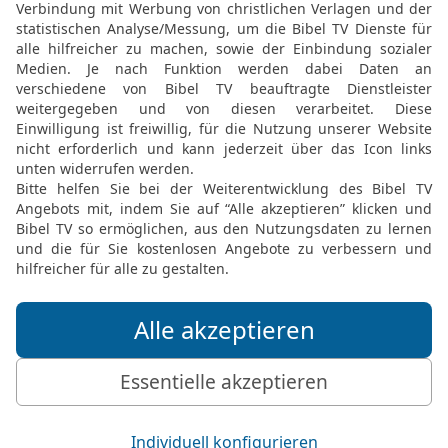
27
Forsche nach ihr und s
und wenn du sie ergriffen
28
Denn am Ende wirst du
für dich in Freude verwa
29
Ihre Fesseln werden di
Halseisen ein herrlicher R
30
Denn ihr Schmuck ist 
hyazinthfarbene Bänder.
31
Als herrliches Gewand
Krone dir aufsetzen.
32
Wenn du willst, mein 
dein Herz daran, so wirst
33
Hörst du gerne zu, so
deine Ohren, so wirst du
34
Unter den Ältesten hal
nach.