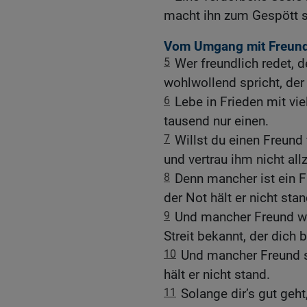
macht ihn zum Gespött s
Vom Umgang mit Freun
5
Wer freundlich redet, 
wohlwollend spricht, der 
6
Lebe in Frieden mit vi
tausend nur einen.
7
Willst du einen Freund 
und vertrau ihm nicht all
8
Denn mancher ist ein F
der Not hält er nicht stan
9
Und mancher Freund w
Streit bekannt, der dich
10
Und mancher Freund si
hält er nicht stand.
11
Solange dir’s gut geht