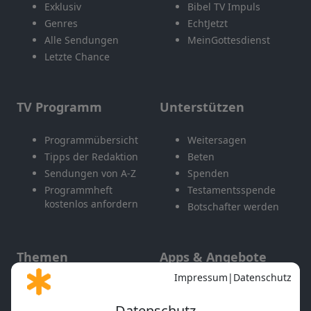
Exklusiv
Bibel TV Impuls
Genres
EchtJetzt
Alle Sendungen
MeinGottesdienst
Letzte Chance
TV Programm
Unterstützen
Programmübersicht
Weitersagen
Tipps der Redaktion
Beten
Sendungen von A-Z
Spenden
Programmheft
Testamentsspende
kostenlos anfordern
Botschafter werden
Themen
Apps & Angebote
Gott und Bibel erklärt
Newsletter
Feiertage
Mobile App