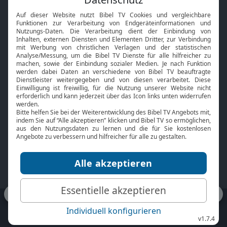
Interviews
Kids App
Neuigkeiten
Smart TV
HbbTV
Bibelthek Online-Bibel
Nächster Gottesdienst
Bibel TV
Service
Über uns
Kontakt
Jobs
TV-Empfang
Presse
FAQ
Mediadaten
bibeltv.de:
Impressum
Datenschutz
Nutzungsbedingungen
Fakten Bibel TV App