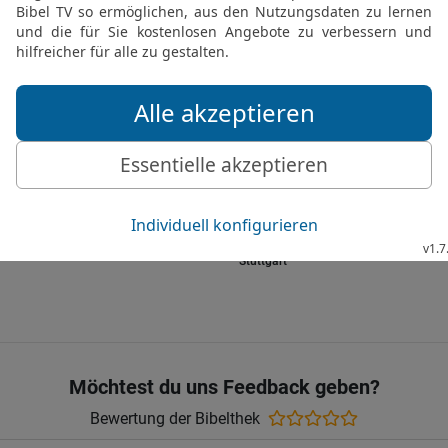
29
Der Weg des HERRN is
Übeltäter ist er Verderbe
30
Der Gerechte wird ni
werden nicht im Lande b
31
Aus dem Munde des Ge
falsche Zunge wird ausge
32
Die Lippen der Gerech
Mund des Frevlers weiß 
Die Bibel nach Martin Luthers Übersetz
Stuttgart
Möchtest du uns Feedback geben?
Bewertung der Bibelthek