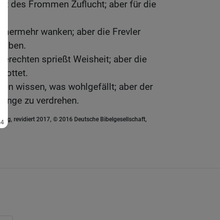
t des Frommen Zuflucht; aber für die
n.
mmermehr wanken; aber die Frevler
leiben.
rechten sprießt Weisheit; aber die
rottet.
ten wissen, was wohlgefällt; aber der
Dinge zu verdrehen.
ung, revidiert 2017, © 2016 Deutsche Bibelgesellschaft,