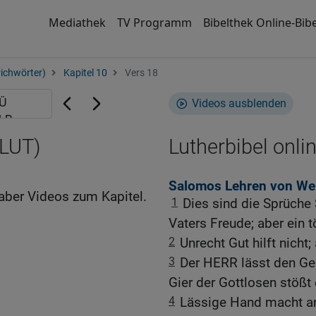
Mediathek
TV Programm
Bibelthek Online-Bibe
ichwörter)
Kapitel 10
Vers 18
Videos ausblenden
(LUT)
Lutherbibel onli
Salomos Lehren von Wei
aber Videos zum Kapitel.
1
Dies sind die Sprüche
Vaters Freude; aber ein t
2
Unrecht Gut hilft nicht
3
Der HERR lässt den Ger
Gier der Gottlosen stößt 
4
Lässige Hand macht ar