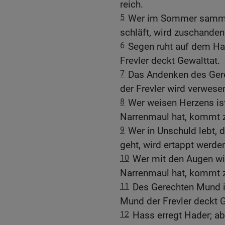
reich.
5
Wer im Sommer sammelt,
schläft, wird zuschanden
6
Segen ruht auf dem Ha
Frevler deckt Gewalttat.
7
Das Andenken des Gere
der Frevler wird verwese
8
Wer weisen Herzens ist
Narrenmaul hat, kommt z
9
Wer in Unschuld lebt, d
geht, wird ertappt werde
10
Wer mit den Augen win
Narrenmaul hat, kommt z
11
Des Gerechten Mund i
Mund der Frevler deckt G
12
Hass erregt Hader; ab