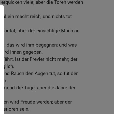
erquicken viele; aber die Toren werden
llein macht reich, und nichts tut
chandtat, aber der einsichtige Mann an
tet, das wird ihm begegnen; und was
 wird ihnen gegeben.
ährt, ist der Frevler nicht mehr; der
iglich.
und Rauch den Augen tut, so tut der
den.
mehrt die Tage; aber die Jahre der
t.
hten wird Freude werden; aber der
verloren sein.