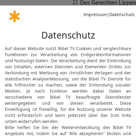
21
Des Gerechten Lippen 
an ihrer Torheit sterben.
22
Der Segen des HERRN a
eigene Mühe hinzu.
23
Ein Tor hat Lust an S
Weisheit.
24
Was der Frevler fürch
die Gerechten begehren,
25
Wenn das Wetter daherf
Gerechte aber besteht ew
26
Wie Essig den Zähnen 
Faule denen, die ihn sen
27
Die Furcht des HERRN 
Gottlosen werden verkürz
28
Das Warten der Gerec
Gottlosen Hoffnung wird 