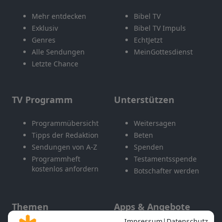
Mehr entdecken
Bibel TV
Exklusiv
Bibel TV Impuls
Genres
EchtJetzt
Alle Sendungen
MeinGottesdienst
Letzte Chance
TV Programm
Unterstützen
Programmübersicht
Weitersagen
Tipps der Redaktion
Beten
Sendungen von A-Z
Spenden
Programmheft
Testamentsspende
kostenlos anfordern
Botschafter werden
Themen
Apps & Angebote