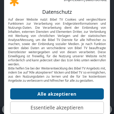
Gott und Bibel erklärt
Newsletter
Feiertage
Mobile App
Interviews
Kids App
Neuigkeiten
Smart TV
HbbTV
Bibelthek Online-Bibel
Nächster Gottesdienst
Bibel TV
Service
Über uns
Kontakt
Jobs
TV-Empfang
Presse
FAQ
Mediadaten
bibeltv.de:
Impressum
Datenschutz