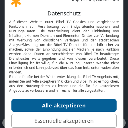
Gott und Bibel erklärt
Newsletter
Feiertage
Mobile App
Interviews
Kids App
Neuigkeiten
Smart TV
HbbTV
Bibelthek Online-Bibel
Nächster Gottesdienst
Bibel TV
Service
Über uns
Kontakt
Jobs
TV-Empfang
Presse
FAQ
Mediadaten
bibeltv.de:
Impressum
Datenschutz