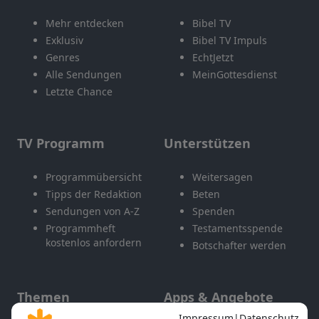
Mehr entdecken
Bibel TV
Exklusiv
Bibel TV Impuls
Genres
EchtJetzt
Alle Sendungen
MeinGottesdienst
Letzte Chance
TV Programm
Unterstützen
Programmübersicht
Weitersagen
Tipps der Redaktion
Beten
Sendungen von A-Z
Spenden
Programmheft
Testamentsspende
kostenlos anfordern
Botschafter werden
Themen
Apps & Angebote