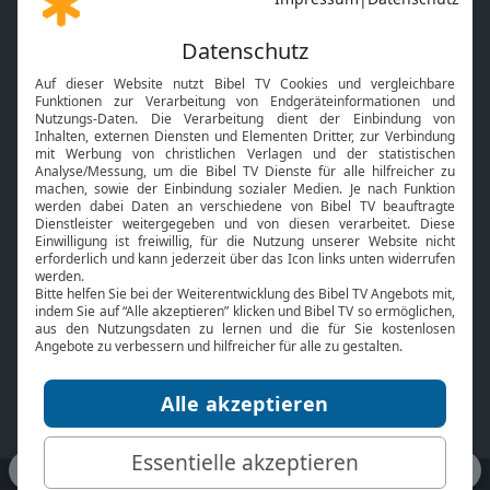
Gott und Bibel erklärt
Newsletter
Feiertage
Mobile App
Interviews
Kids App
Neuigkeiten
Smart TV
HbbTV
Bibelthek Online-Bibel
Nächster Gottesdienst
Bibel TV
Service
Über uns
Kontakt
Jobs
TV-Empfang
Presse
FAQ
Mediadaten
bibeltv.de:
Impressum
Datenschutz