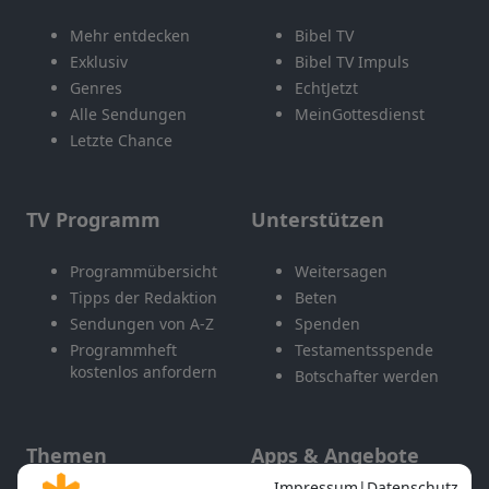
Mehr entdecken
Bibel TV
Exklusiv
Bibel TV Impuls
Genres
EchtJetzt
Alle Sendungen
MeinGottesdienst
Letzte Chance
TV Programm
Unterstützen
Programmübersicht
Weitersagen
Tipps der Redaktion
Beten
Sendungen von A-Z
Spenden
Programmheft
Testamentsspende
kostenlos anfordern
Botschafter werden
Themen
Apps & Angebote