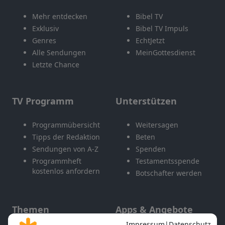
Mehr entdecken
Bibel TV
Exklusiv
Bibel TV Impuls
Genres
EchtJetzt
Alle Sendungen
MeinGottesdienst
Letzte Chance
TV Programm
Unterstützen
Programmübersicht
Weitersagen
Tipps der Redaktion
Beten
Sendungen von A-Z
Spenden
Programmheft
Testamentsspende
kostenlos anfordern
Botschafter werden
Themen
Apps & Angebote