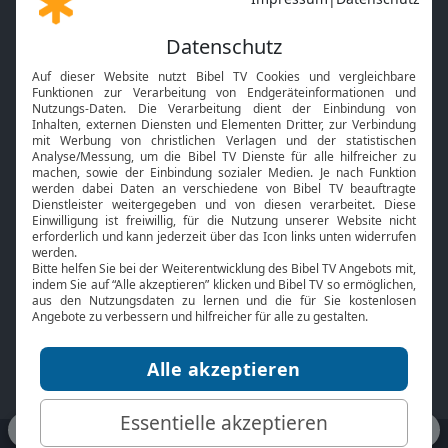
Gott und Bibel erklärt
Newsletter
Feiertage
Mobile App
Interviews
Kids App
Neuigkeiten
Smart TV
HbbTV
Bibelthek Online-Bibel
Nächster Gottesdienst
Bibel TV
Service
Über uns
Kontakt
Jobs
TV-Empfang
Presse
FAQ
Mediadaten
bibeltv.de:
Impressum
Datenschutz