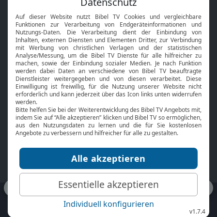
Interviews
Kids App
Neuigkeiten
Smart TV
HbbTV
Bibelthek Online-Bibel
Nächster Gottesdienst
Bibel TV
Service
Über uns
Kontakt
Jobs
TV-Empfang
Presse
FAQ
Mediadaten
bibeltv.de:
Impressum
Datenschutz
Nutzungsbedingungen