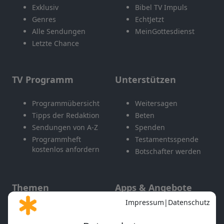
Exklusiv
Bibel TV Impuls
Genres
EchtJetzt
Alle Sendungen
MeinGottesdienst
Letzte Chance
TV Programm
Unterstützen
Programmübersicht
Weitersagen
Tipps der Redaktion
Beten
Sendungen von A-Z
Spenden
Programmheft
Testamentsspende
kostenlos anfordern
Botschafter werden
Themen
Apps & Angebote
Gott und Bibel erklärt
Newsletter
Feiertage
Mobile App