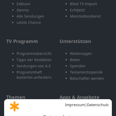
Exklusiv
Bibel TV Impuls
Genres
EchtJetzt
Alle Sendungen
MeinGottesdienst
Letzte Chance
TV Programm
Unterstützen
Programmübersicht
Weitersagen
Tipps der Redaktion
Beten
Sendungen von A-Z
Spenden
Programmheft
Testamentsspende
kostenlos anfordern
Botschafter werden
Themen
Apps & Angebote
Gott und Bibel erklärt
Newsletter
Feiertage
Mobile App