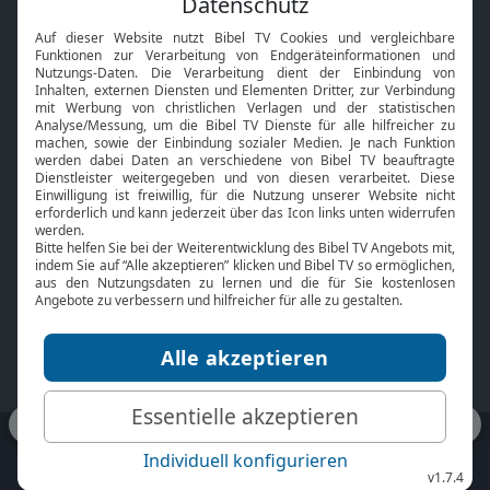
Interviews
Kids App
Neuigkeiten
Smart TV
HbbTV
Bibelthek Online-Bibel
Nächster Gottesdienst
Bibel TV
Service
Über uns
Kontakt
Jobs
TV-Empfang
Presse
FAQ
Mediadaten
bibeltv.de:
Impressum
Datenschutz
Nutzungsbedingungen
Fakten Bibel TV App