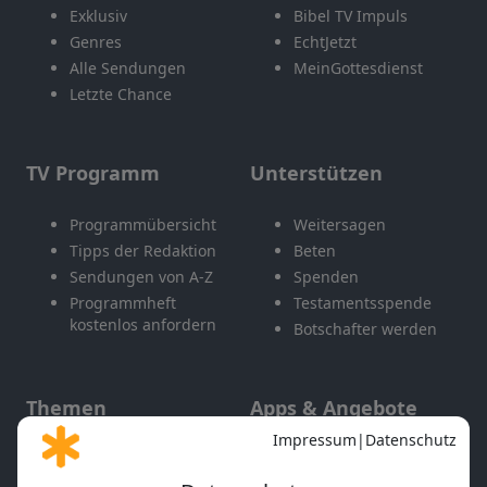
Exklusiv
Bibel TV Impuls
Genres
EchtJetzt
Alle Sendungen
MeinGottesdienst
Letzte Chance
TV Programm
Unterstützen
Programmübersicht
Weitersagen
Tipps der Redaktion
Beten
Sendungen von A-Z
Spenden
Programmheft
Testamentsspende
kostenlos anfordern
Botschafter werden
Themen
Apps & Angebote
Gott und Bibel erklärt
Newsletter
Feiertage
Mobile App