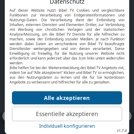
Interviews
Kids App
Neuigkeiten
Smart TV
HbbTV
Bibelthek Online-Bibel
Nächster Gottesdienst
Bibel TV
Service
Über uns
Kontakt
Jobs
TV-Empfang
Presse
FAQ
Mediadaten
bibeltv.de:
Impressum
Datenschutz
Nutzungsbedingungen
Fakten Bibel TV App