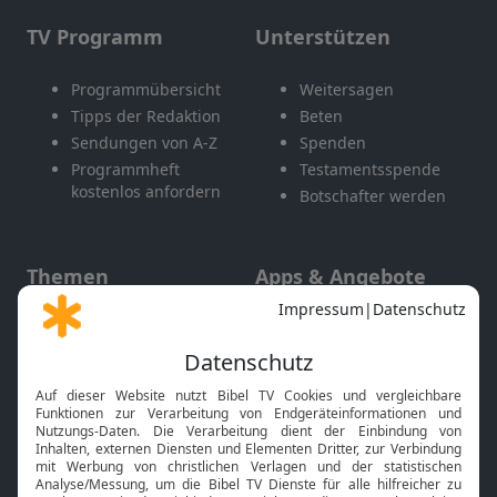
TV Programm
Unterstützen
Programmübersicht
Weitersagen
Tipps der Redaktion
Beten
Sendungen von A-Z
Spenden
Programmheft
Testamentsspende
kostenlos anfordern
Botschafter werden
Themen
Apps & Angebote
Gott und Bibel erklärt
Newsletter
Feiertage
Mobile App
Interviews
Kids App
Neuigkeiten
Smart TV
HbbTV
Bibelthek Online-Bibel
Nächster Gottesdienst