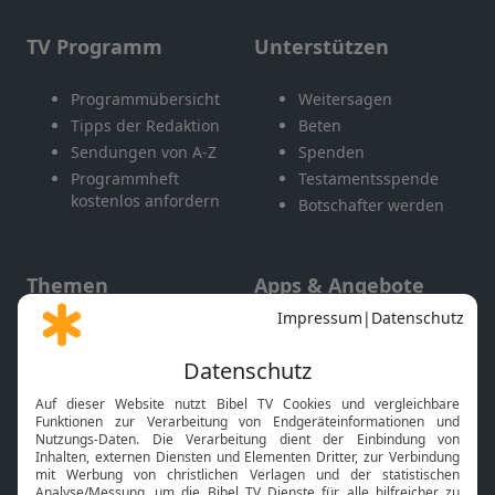
TV Programm
Unterstützen
Programmübersicht
Weitersagen
Tipps der Redaktion
Beten
Sendungen von A-Z
Spenden
Programmheft
Testamentsspende
kostenlos anfordern
Botschafter werden
Themen
Apps & Angebote
Gott und Bibel erklärt
Newsletter
Feiertage
Mobile App
Interviews
Kids App
Neuigkeiten
Smart TV
HbbTV
Bibelthek Online-Bibel