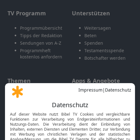
TV Programm
Unterstützen
Programmübersicht
Weitersagen
Tipps der Redaktion
Beten
Sendungen von A-Z
Spenden
Programmheft
Testamentsspende
kostenlos anfordern
Botschafter werden
Themen
Apps & Angebote
Gott und Bibel erklärt
Newsletter
Feiertage
Mobile App
Interviews
Kids App
Neuigkeiten
Smart TV
HbbTV
Bibelthek Online-Bibel