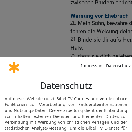
zwischen Brüdern anricht
Warnung vor Ehebruch
20
Mein Sohn, bewahre d
fahren die Weisung deine
21
Binde sie dir aufs He
Hals,
22
dass sie dich geleite
bewachen, wenn du dich l
du aufwachst.
23
Denn das Gebot ist ei
und die Vermahnung ist 
24
auf dass du bewahrt w
glatten Zunge der Fremd
25
Lass dich nach ihrer 
Herzen, und lass dich nic
26
Denn eine Hure bringt