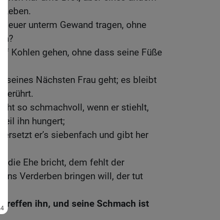
 Leben.
 Feuer unterm Gewand tragen, ohne
nen?
uf Kohlen gehen, ohne dass seine Füße
u seines Nächsten Frau geht; es bleibt
 berührt.
nicht so schmachvoll, wenn er stiehlt,
weil ihn hungert;
, ersetzt er’s siebenfach und gibt her
u die Ehe bricht, dem fehlt der
ins Verderben bringen will, der tut
treffen ihn, und seine Schmach ist