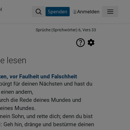
l
Spenden
Anmelden
Menü
Sprüche (Sprichwörter) 6, Vers 33
ne lesen
n, vor Faulheit und Falschheit
bürgt für deinen Nächsten und hast du
einen andern,
urch die Rede deines Mundes und
deines Mundes.
mein Sohn, und rette dich; denn du bist
: Geh hin, dränge und bestürme deinen