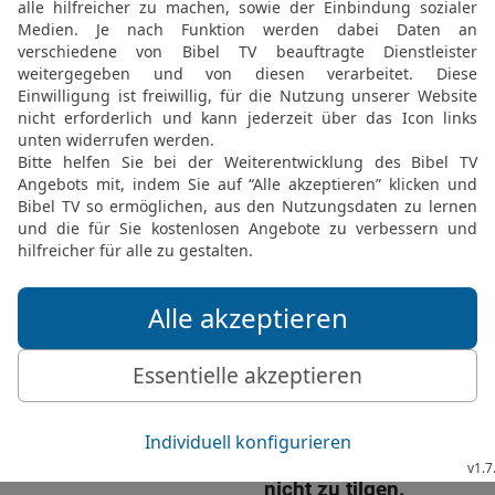
Ehefrau um das kostbare
27
Kann auch jemand ein
dass seine Kleider bren
28
Oder könnte jemand a
verbrannt würden?
29
So geht es dem, der z
keiner ungestraft, der sie
30
Es ist für einen Dieb 
um seine Gier zu stillen, 
31
wenn er ergriffen wird
alles Gut seines Hauses.
32
Aber wer mit einer Fra
Verstand. Wer sein Leben 
das.
33
Schläge und Schande 
nicht zu tilgen.