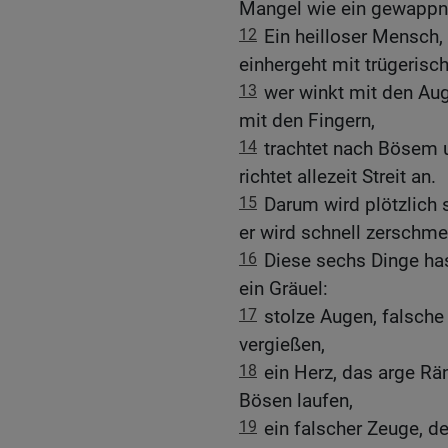
Mangel wie ein gewappn
12
Ein heilloser Mensch,
einhergeht mit trügeris
13
wer winkt mit den Aug
mit den Fingern,
14
trachtet nach Bösem 
richtet allezeit Streit an.
15
Darum wird plötzlich
er wird schnell zerschmet
16
Diese sechs Dinge ha
ein Gräuel:
17
stolze Augen, falsche
vergießen,
18
ein Herz, das arge Rä
Bösen laufen,
19
ein falscher Zeuge, de