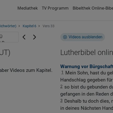
Mediathek
TV Programm
Bibelthek Online-Bibe
ichwörter)
Kapitel 6
Vers 33
Videos ausblenden
LUT)
Lutherbibel onli
Warnung vor Bürgschafte
aber Videos zum Kapitel.
1
Mein Sohn, hast du ge
Handschlag gegeben für 
2
so bist du gebunden d
gefangen in den Reden 
3
Deshalb tu doch dies, 
in deines Nächsten Hand