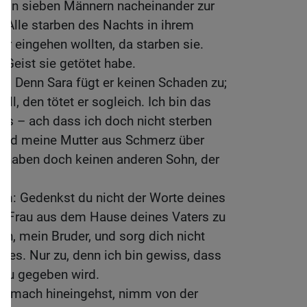
chon sieben Männern nacheinander zur
 Alle starben des Nachts in ihrem
hr eingehen wollten, da starben sie.
 Geist sie getötet habe.
h. Denn Sara fügt er keinen Schaden zu;
ill, den tötet er sogleich. Ich bin das
rs – ach dass ich doch nicht sterben
und meine Mutter aus Schmerz über
e haben doch keinen anderen Sohn, der
hm: Gedenkst du nicht der Worte deines
ine Frau aus dem Hause deines Vaters zu
h, mein Bruder, und sorg dich nicht
tes. Nur zu, denn ich bin gewiss, dass
Frau gegeben wird.
gemach hineingehst, nimm von der