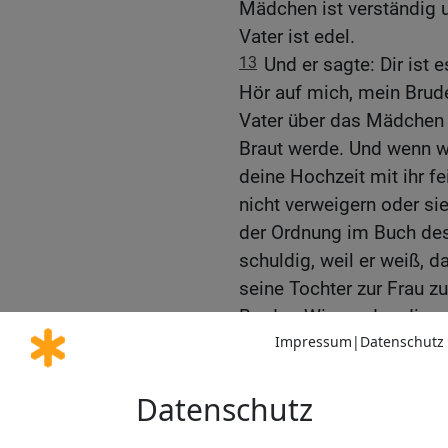
Mädchen ist verständig u
Vater ist edel.
13
Und er sagte: Dir ist 
Hör auf mich, mein Brud
Vater über das Mädchen s
Braut werde. Und wenn w
deine Hochzeit mit ihr fe
nicht verweigern oder s
der Ordnung im Buch de
schuldig, weil er weiß, 
seine Tochter zur Frau 
Bruder: Wir werden dies
und sie mit dir verloben
zurückkehren, werden wir
dein Haus führen.
14
Da antwortete Tobias 