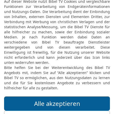
habe gehört, dass sie s
Frau gegeben worden ist.
Brautgemach; als sie zu i
Man sagt, dass ein böser
15
Darum fürchte ich mic
aber wer sich ihr nähern w
einzige Kind meines Vate
muss und meinen Vater 
mich ins Grab bringe! Si
sie begraben könnte.
16
Der Engel sprach zu i
Vaters, der dir gebot, e
nehmen? Und nun hör mic
wegen dieses bösen Geis
sie dir diese Nacht zur 
17
Wenn du in das Braut