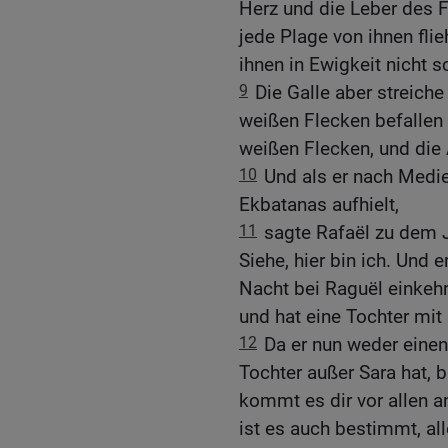
Herz und die Leber des 
jede Plage von ihnen fli
ihnen in Ewigkeit nicht 
9
Die Galle aber streich
weißen Flecken befallen 
weißen Flecken, und die
10
Und als er nach Medi
Ekbatanas aufhielt,
11
sagte Rafaël zu dem J
Siehe, hier bin ich. Und
Nacht bei Raguël einkehr
und hat eine Tochter mi
12
Da er nun weder ein
Tochter außer Sara hat, b
kommt es dir vor allen a
ist es auch bestimmt, all