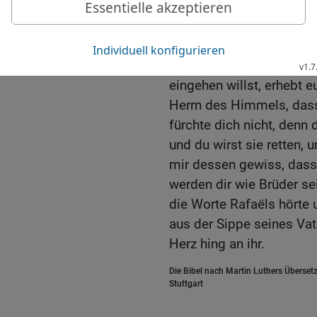
Leber des Fisches und se
Kohlen. Der Geruch wird 
18
und der böse Geist wir
mehr bei ihr erscheinen i
eingehen willst, erhebt e
Herrn des Himmels, das
fürchte dich nicht, denn 
und du wirst sie retten, u
mir dessen gewiss, dass 
werden dir wie Brüder sei
die Worte Rafaëls hörte 
aus der Sippe seines Vate
Herz hing an ihr.
Die Bibel nach Martin Luthers Übersetz
Stuttgart