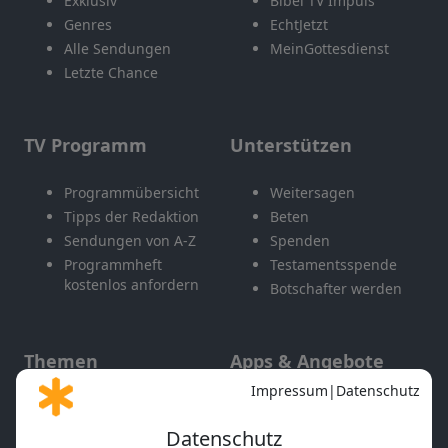
Exklusiv
Bibel TV Impuls
Genres
EchtJetzt
Alle Sendungen
MeinGottesdienst
Letzte Chance
TV Programm
Unterstützen
Programmübersicht
Weitersagen
Tipps der Redaktion
Beten
Sendungen von A-Z
Spenden
Programmheft
Testamentsspende
kostenlos anfordern
Botschafter werden
Themen
Apps & Angebote
Gott und Bibel erklärt
Newsletter
Feiertage
Mobile App