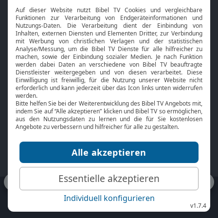
Interviews
Kids App
Neuigkeiten
Smart TV
HbbTV
Bibelthek Online-Bibel
Nächster Gottesdienst
Bibel TV
Service
Über uns
Kontakt
Jobs
TV-Empfang
Presse
FAQ
Mediadaten
bibeltv.de:
Impressum
Datenschutz
Nutzungsbedingungen