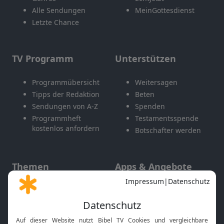
Alle Sendungen
MeinGottesdienst
Letzte Chance
TV Programm
Unterstützen
Programmübersicht
Weitersagen
Tipps der Redaktion
Beten
Sendungen von A-Z
Spenden
Programmheft
Testamentsspende
kostenlos anfordern
Botschafter werden
Themen
Apps & Angebote
Gott und Bibel erklärt
Newsletter
Feiertage
Mobile App
Interviews
Kids App