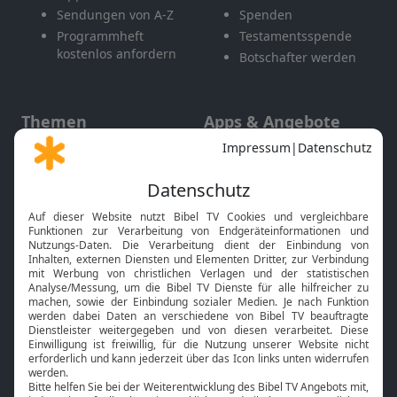
Sendungen von A-Z
Spenden
Programmheft
Testamentsspende
kostenlos anfordern
Botschafter werden
Themen
Apps & Angebote
Gott und Bibel erklärt
Newsletter
Feiertage
Mobile App
Interviews
Kids App
Neuigkeiten
Smart TV
HbbTV
Bibelthek Online-Bibel
Nächster Gottesdienst
Bibel TV
Service