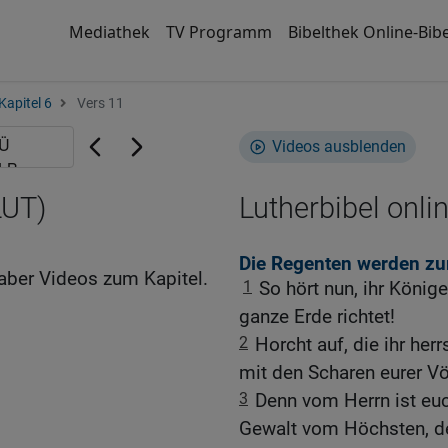
Mediathek
TV Programm
Bibelthek Online-Bibe
Kapitel 6
Vers 11
Videos ausblenden
LUT)
Lutherbibel onli
Die Regenten werden zu
aber Videos zum Kapitel.
1
So hört nun, ihr Könige,
ganze Erde richtet!
2
Horcht auf, die ihr her
mit den Scharen eurer Vö
3
Denn vom Herrn ist eu
Gewalt vom Höchsten, de