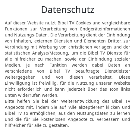
lieb; wer sie aber lieb ha
Gebote hält, dem ist un
19
unvergängliches Leben
20
So führt das Verlange
Herrschaft.
21
Habt ihr nun Gefallen 
Völker, so haltet die Wei
Herrschaft behaltet.
22
Was aber die Weisheit 
verkünden und euch ihre 
ihrer Spur nachgehen vom
allen bekannt machen un
23
Denn ich will mit dem
er hat nichts gemein mit
24
Viele Weise aber sind 
ist das Glück seines Vol