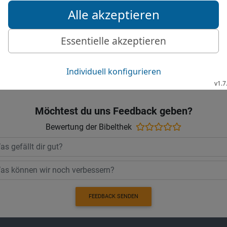
25
Darum lasst euch unt
ihr Nutzen haben.
Die Bibel nach Martin Luthers Übersetz
Stuttgart
Möchtest du uns Feedback geben?
Bewertung der Bibelthek
FEEDBACK SENDEN