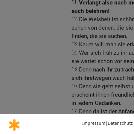
11
Verlangt also nach m
euch belehren!
12
Die Weisheit ist schö
sehen von denen, die sie
finden, die sie suchen.
13
Kaum will man sie erk
14
Wer sich früh zu ihr 
sie wartet schon vor sein
15
Denn nach ihr zu trac
sich ihretwegen wach häl
16
Denn sie geht selbst u
erscheint ihnen freundli
in jedem Gedanken.
17
Denn da ist der Anfang
Unterweisung begehrt.
18
Wer aber nach Unterwe