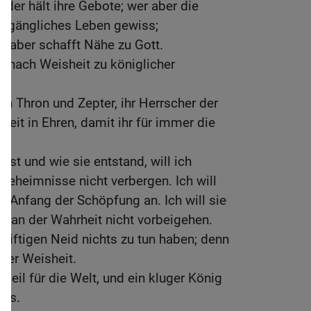
t, der hält ihre Gebote; wer aber die
vergängliches Leben gewiss;
 aber schafft Nähe zu Gott.
n nach Weisheit zu königlicher
an Thron und Zepter, ihr Herrscher der
sheit in Ehren, damit ihr für immer die
ist und wie sie entstand, will ich
Geheimnisse nicht verbergen. Ich will
 Anfang der Schöpfung an. Ich will sie
d an der Wahrheit nicht vorbeigehen.
 giftigen Neid nichts zu tun haben; denn
 der Weisheit.
Heil für die Welt, und ein kluger König
kes.