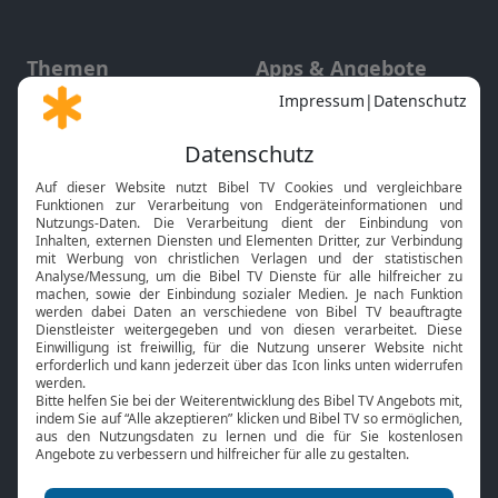
Themen
Apps & Angebote
Gott und Bibel erklärt
Newsletter
Feiertage
Mobile App
Interviews
Kids App
Neuigkeiten
Smart TV
HbbTV
Bibelthek Online-Bibel
Nächster Gottesdienst
Bibel TV
Service
Über uns
Kontakt
Jobs
TV-Empfang
Presse
FAQ
Mediadaten