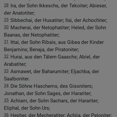
28
Ira, der Sohn Ikkeschs, der Tekoiter; Abieser,
der Anatotiter;
29
Sibbechai, der Husatiter; Ilai, der Achochiter;
30
Macherai, der Netophatiter; Heled, der Sohn
Baanas, der Netophatiter;
31
Ittai, der Sohn Ribais, aus Gibea der Kinder
Benjamins; Benaja, der Piratoniter;
32
Hurai, aus den Tälern Gaaschs; Abiel, der
Arabatiter;
33
Asmawet, der Baharumiter; Eljachba, der
Saalboniter.
34
Die Söhne Haschems, des Gisoniters;
Jonathan, der Sohn Sages, der Harariter;
35
Achiam, der Sohn Sachars, der Harariter;
Eliphal, der Sohn Urs;
36
Hepher, der Mecheratiter; Achija, der Peloniter;