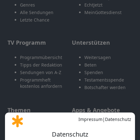
Genres
EchtJetzt
Alle Sendungen
MeinGottesdienst
Letzte Chance
TV Programm
Unterstützen
Programmübersicht
Weitersagen
Tipps der Redaktion
Beten
Sendungen von A-Z
Spenden
Programmheft
Testamentsspende
kostenlos anfordern
Botschafter werden
Themen
Apps & Angebote
Gott und Bibel erklärt
Newsletter
Feiertage
Mobile App
Interviews
Kids App