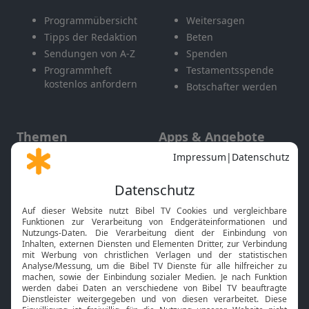
Programmübersicht
Weitersagen
Tipps der Redaktion
Beten
Sendungen von A-Z
Spenden
Programmheft
Testamentsspende
kostenlos anfordern
Botschafter werden
Themen
Apps & Angebote
Gott und Bibel erklärt
Newsletter
Feiertage
Mobile App
Interviews
Kids App
Neuigkeiten
Smart TV
HbbTV
Bibelthek Online-Bibel
Nächster Gottesdienst