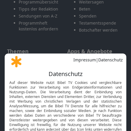
Programmübersicht
Weitersagen
Tipps der Redaktion
Beten
Sendungen von A-Z
Spenden
Programmheft
Testamentsspende
kostenlos anfordern
Botschafter werden
Themen
Apps & Angebote
Gott und Bibel erklärt
Newsletter
Feiertage
Mobile App
Interviews
Kids App
Neuigkeiten
Smart TV
HbbTV
Bibelthek Online-Bibel
Nächster Gottesdienst
Bibel TV
Service