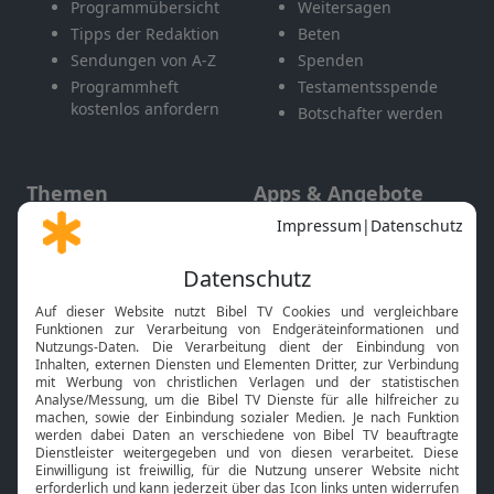
Programmübersicht
Weitersagen
Tipps der Redaktion
Beten
Sendungen von A-Z
Spenden
Programmheft
Testamentsspende
kostenlos anfordern
Botschafter werden
Themen
Apps & Angebote
Gott und Bibel erklärt
Newsletter
Feiertage
Mobile App
Interviews
Kids App
Neuigkeiten
Smart TV
HbbTV
Bibelthek Online-Bibel
Nächster Gottesdienst
Bibel TV
Service