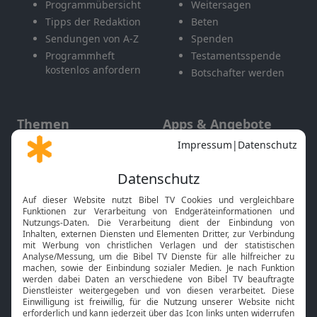
Programmübersicht
Weitersagen
Tipps der Redaktion
Beten
Sendungen von A-Z
Spenden
Programmheft
Testamentsspende
kostenlos anfordern
Botschafter werden
Themen
Apps & Angebote
Gott und Bibel erklärt
Newsletter
Feiertage
Mobile App
Interviews
Kids App
Neuigkeiten
Smart TV
HbbTV
Bibelthek Online-Bibel
Nächster Gottesdienst
Bibel TV
Service